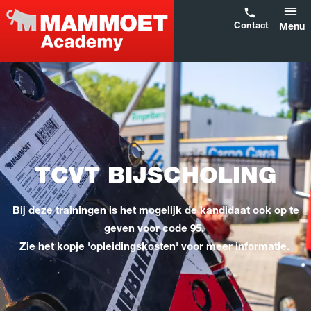
Contact
Menu
TCVT BIJSCHOLING
Bij deze trainingen is het mogelijk de kandidaat ook op te
geven voor code 95.
Zie het kopje 'opleidingskosten' voor meer informatie.