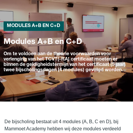
MODULES A+B EN C+D
Modules A+B en C+D
Om te voldoen aan de theorie voorwaarden voor
verlenging van het TCVT(-RA) certificaat moeten er
binnen de geldigheidstermijn van het certificaat (5 jaar)
twee bijscholingsdagen (4 modules) gevolgd worden.
De bijscholing bestaat uit 4 modules (A, B, C en D), bij
Mammoet Academy hebben wij deze modules verdeeld